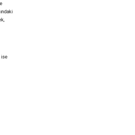
ve
nındaki
ek,
 ise