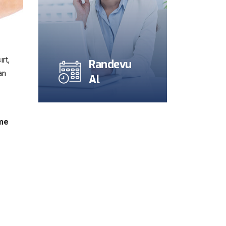
rt,
Randevu
an
Al
eme