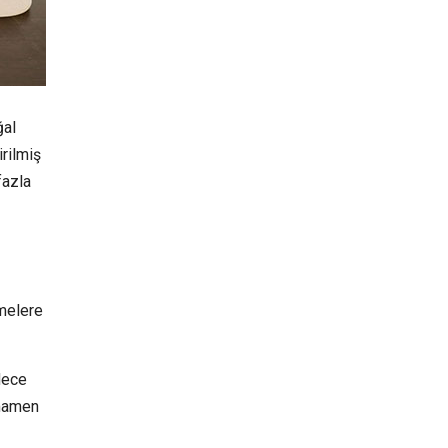
ğal
rilmiş
fazla
emelere
dece
amamen