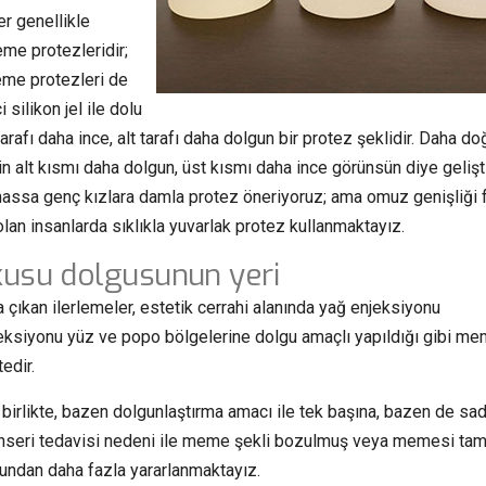
er genellikle
eme protezleridir;
eme protezleri de
 silikon jel ile dolu
arafı daha ince, alt tarafı daha dolgun bir protez şeklidir. Daha do
 alt kısmı daha dolgun, üst kısmı daha ince görünsün diye gelişti
bilhassa genç kızlara damla protez öneriyoruz; ama omuz genişliği 
lan insanlarda sıklıkla yuvarlak protez kullanmaktayız.
su dolgusunun yeri
a çıkan ilerlemeler, estetik cerrahi alanında yağ enjeksiyonu
njeksiyonu yüz ve popo bölgelerine dolgu amaçlı yapıldığı gibi m
edir.
birlikte, bazen dolgunlaştırma amacı ile tek başına, bazen de sa
kanseri tedavisi nedeni ile meme şekli bozulmuş veya memesi t
nundan daha fazla yararlanmaktayız.