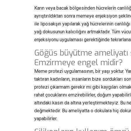
Karın veya bacak bölgesinden hücrelerin canlılı
ayrıştırıldıktan sonra memeye enjeksiyon şeklin
ile liposakşın yapılarak yağ hücrelerinin canlılığ
yağ dokusunun kalıcılığını artmaktadır. Tüm vüc
enjeksiyonu uygulaması gerektiğinde tekrarlana
Göğüs büyütme ameliyatı s
Emzirmeye engel midir?
Meme protezi uygulamasının, bir yaşı yoktur. Ya
taktıran kadınların, insanların bize sordukları
protezi çıkarmam gerekir mi gibi kaygıları olmak
rahat çocuklarını emzirebilirler, doğum yapabil
altındaki kasın da altına yerleştirmekteyiz. B
değmektedir. Bu ameliyatta o dokulara hiç dokun
yapabilirler.