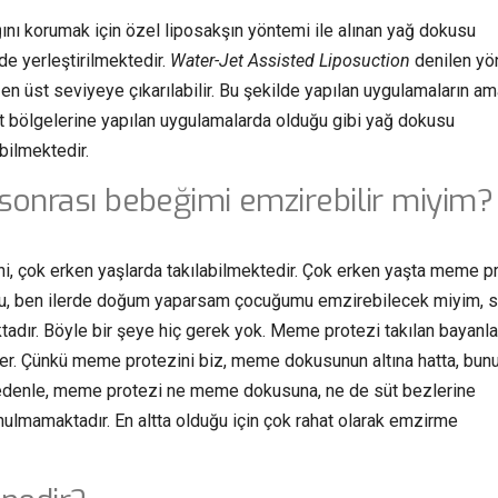
ğını korumak için özel liposakşın yöntemi ile alınan yağ dokusu
de yerleştirilmektedir.
Water-Jet Assisted Liposuction
denilen y
ı en üst seviyeye çıkarılabilir. Bu şekilde yapılan uygulamaların am
ut bölgelerine yapılan uygulamalarda olduğu gibi yağ dokusu
bilmektedir.
onrası bebeğimi emzirebilir miyim?
ni, çok erken yaşlarda takılabilmektedir. Çok erken yaşta meme p
 soru, ben ilerde doğum yaparsam çocuğumu emzirebilecek miyim, s
tadır. Böyle bir şeye hiç gerek yok. Meme protezi takılan bayanla
irler. Çünkü meme protezini biz, meme dokusunun altına hatta, bun
u nedenle, meme protezi ne meme dokusuna, ne de süt bezlerine
ulmamaktadır. En altta olduğu için çok rahat olarak emzirme