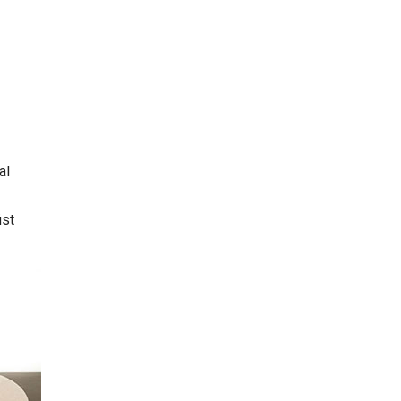
al
üst