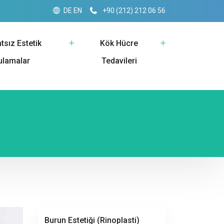
DE
EN
+90 (212) 212 06 56
tsız Estetik
Kök Hücre
ulamalar
Tedavileri
Burun Estetiği (Rinoplasti)