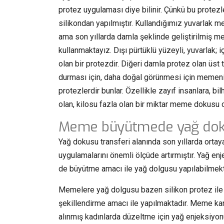
protez uygulaması diye bilinir. Çünkü bu protezl
silikondan yapılmıştır. Kullandığımız yuvarlak m
ama son yıllarda damla şeklinde geliştirilmiş m
kullanmaktayız. Dışı pürtüklü yüzeyli, yuvarlak; içi
olan bir protezdir. Diğeri damla protez olan üst t
durması için, daha doğal görünmesi için memenin
protezlerdir bunlar. Özellikle zayıf insanlara, 
olan, kilosu fazla olan bir miktar meme dokusu o
Meme büyütmede yağ doku
Yağ dokusu transferi alanında son yıllarda ortay
uygulamalarını önemli ölçüde artırmıştır. Yağ e
de büyütme amacı ile yağ dolgusu yapılabilmekt
Memelere yağ dolgusu bazen silikon protez ile 
şekillendirme amacı ile yapılmaktadır. Meme 
alınmış kadınlarda düzeltme için yağ enjeksiyo