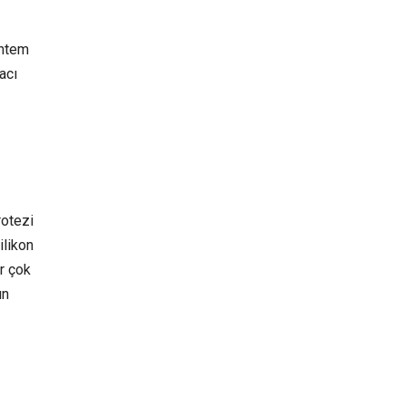
öntem
acı
rotezi
ilikon
r çok
un