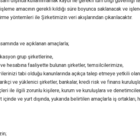
apsam dışında kullanılmamak kaydı ile gerekli tüm bilgi güvenliği 
leme amacının gerekli kıldığı süre boyunca saklanacak ve işlenec
rme yöntemleri ile Şirketimizin veri akışlarından çıkarılacaktır.
apsamında ve açıklanan amaçlarla;
asyon grup şirketlerine,
hesabına faaliyette bulunan şirketler, temsilcilerimize,
rilerinizi tabi olduğu kanunlarında açıkça talep etmeye yetkili ol
rikçi ve yüklenici şirketler, bankalar, kredi risk ve finans kuruluşl
eri ile ilgili zorunlu kişilere, kurum ve kuruluşlara ve denetimci
t içinde ve yurt dışında, yukarıda belirtilen amaçlarla iş ortakları, 
in;