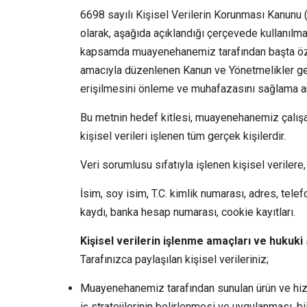
6698 sayılı Kişisel Verilerin Korunması Kanunu (
olarak, aşağıda açıklandığı çerçevede kullanılm
kapsamda muayenehanemiz tarafından başta özel h
amacıyla düzenlenen Kanun ve Yönetmelikler ger
erişilmesini önleme ve muhafazasını sağlama ama
Bu metnin hedef kitlesi, muayenehanemiz çalış
kişisel verileri işlenen tüm gerçek kişilerdir.
Veri sorumlusu sıfatıyla işlenen kişisel verilere
İsim, soy isim, T.C. kimlik numarası, adres, tel
kaydı, banka hesap numarası, cookie kayıtları.
Kişisel verilerin işlenme amaçları ve hukuki
Tarafınızca paylaşılan kişisel verileriniz;
Muayenehanemiz tarafından sunulan ürün ve hizm
iş stratejilerinin belirlenmesi ve uygulanması, bi