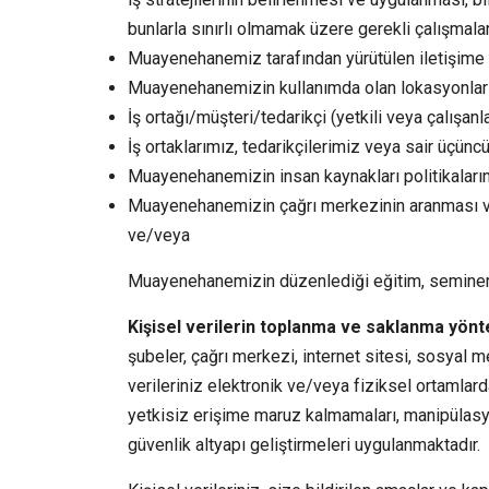
bunlarla sınırlı olmamak üzere gerekli çalışmala
Muayenehanemiz tarafından yürütülen iletişime y
Muayenehanemizin kullanımda olan lokasyonların
İş ortağı/müşteri/tedarikçi (yetkili veya çalışanlar
İş ortaklarımız, tedarikçilerimiz veya sair üçünc
Muayenehanemizin insan kaynakları politikaların
Muayenehanemizin çağrı merkezinin aranması ve
ve/veya
Muayenehanemizin düzenlediği eğitim, seminer 
Kişisel verilerin toplanma ve saklanma yönt
şubeler, çağrı merkezi, internet sitesi, sosyal m
verileriniz elektronik ve/veya fiziksel ortamlard
yetkisiz erişime maruz kalmamaları, manipülasy
güvenlik altyapı geliştirmeleri uygulanmaktadır.