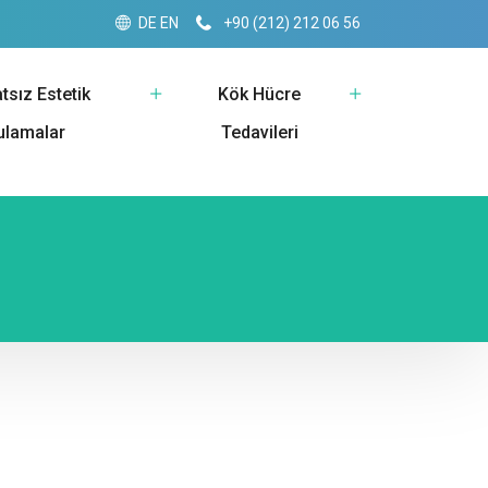
DE
EN
+90 (212) 212 06 56
tsız Estetik
Kök Hücre
ulamalar
Tedavileri