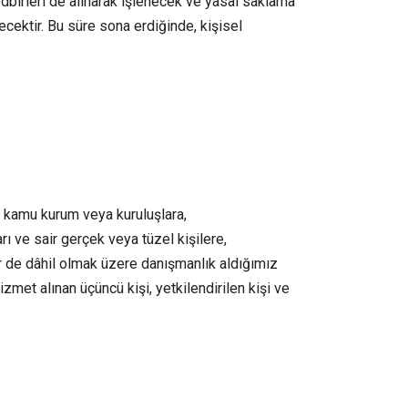
tedbirleri de alınarak işlenecek ve yasal saklama
ektir. Bu süre sona erdiğinde, kişisel
an kamu kurum veya kuruluşlara,
arı ve sair gerçek veya tüzel kişilere,
ler de dâhil olmak üzere danışmanlık aldığımız
hizmet alınan üçüncü kişi, yetkilendirilen kişi ve