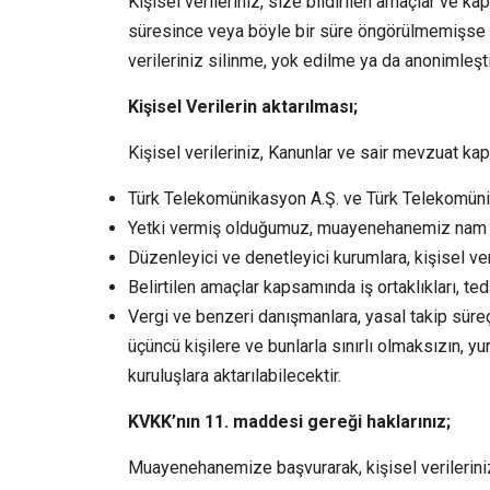
Kişisel verileriniz, size bildirilen amaçlar ve k
süresince veya böyle bir süre öngörülmemişse iş
verileriniz silinme, yok edilme ya da anonimleşti
Kişisel Verilerin aktarılması;
Kişisel verileriniz, Kanunlar ve sair mevzuat k
Türk Telekomünikasyon A.Ş. ve Türk Telekomünik
Yetki vermiş olduğumuz, muayenehanemiz nam ve 
Düzenleyici ve denetleyici kurumlara, kişisel ve
Belirtilen amaçlar kapsamında iş ortaklıkları, teda
Vergi ve benzeri danışmanlara, yasal takip süreçl
üçüncü kişilere ve bunlarla sınırlı olmaksızın, yur
kuruluşlara aktarılabilecektir.
KVKK’nın 11. maddesi gereği haklarınız;
Muayenehanemize başvurarak, kişisel verileriniz