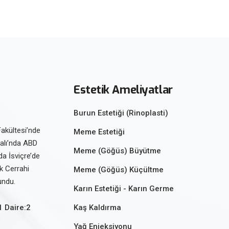
Estetik Ameliyatlar
Burun Estetiği (Rinoplasti)
Fakültesi’nde
Meme Estetiği
Dalı’nda ABD
Meme (Göğüs) Büyütme
da İsviçre’de
ik Cerrahi
Meme (Göğüs) Küçültme
undu.
Karın Estetiği - Karın Germe
1 Daire:2
Kaş Kaldırma
Yağ Enjeksiyonu