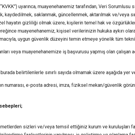
“KVKK”) uyarınca, muayenehanemiz tarafından, Veri Sorumlusu sıfatı
ak, kaydedilmek, saklanmak, güncellenmek, aktarılmak ve/veya sını
ayatın gizliliği olmak üzere, kişilerin temel hak ve özgürlükler
eğince muayenehanemiz, kişisel verilerinizin hukuka aykırı olara
cıyla, uygun güvenlik düzeyini temin etmeye yönelik tüm teknik v
anları veya muayenehanemize iş başvurusu yapmış olan çalışan a
, burada belirtilenlerle sınırlı sayıda olmamak üzere aşağıda yer v
efon numarası, e-posta adresi, imza, fiziksel mekan/güvenlik görü
 sebepleri;
etlerden sizleri ve/veya temsil ettiğiniz kurum ve kuruluşları f
lgilendirme faaliyetlerinin yapılması, iş geliştirme ve planlama faa