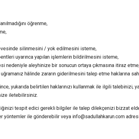
lanılmadığını öğrenme,
lme,
,
vesinde silinmesini / yok edilmesini isteme,
 bentleri uyarınca yapılan işlemlerin bildirilmesini isteme,
si nedeniyle aleyhinize bir sonucun ortaya çıkmasına itiraz etme
 uğramanız hâlinde zararın giderilmesini talep etme haklarına sah
, yukarıda belirtilen haklarınızı kullanmak ile ilgili talebinizi, y
ze iletebilirsiniz.
iğinizi tespit edici gerekli bilgiler ile talep dilekçenizi bizzat el
ğer yöntemler ile gönderebilir veya info@sadullahkarun.com adresi